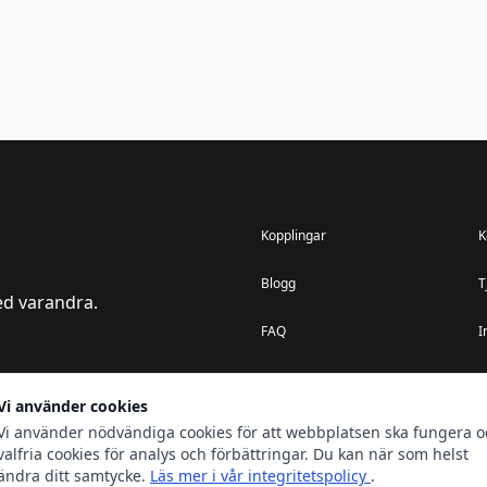
Kopplingar
K
Blogg
T
ed varandra.
FAQ
I
Vi använder cookies
Vi använder nödvändiga cookies för att webbplatsen ska fungera o
© 2025 Automatisera Mera. All rights reserved.
valfria cookies för analys och förbättringar. Du kan när som helst
Cookie-inställningar
ändra ditt samtycke.
Läs mer i vår integritetspolicy
.