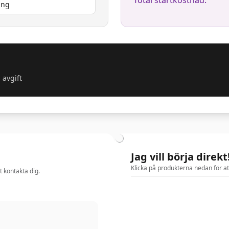
Total startkostnad:
ning
 avgift
Jag vill börja direkt
Klicka på produkterna nedan för a
t kontakta dig.