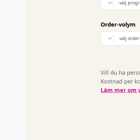
välj prog
Order‑volym
välj orde
Vill du ha per
Kostnad per ko
Läm mer om v