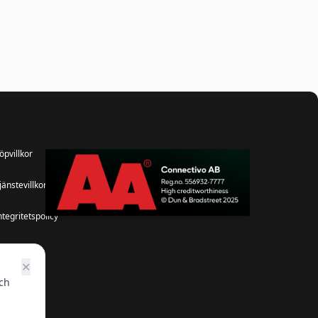
öpvillkor
jänstevillkor
ntegritetspolicy
✕
ch