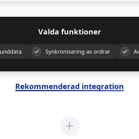
Valda funktioner
kunddata
Synkronisering av ordrar
A
Rekommenderad integration