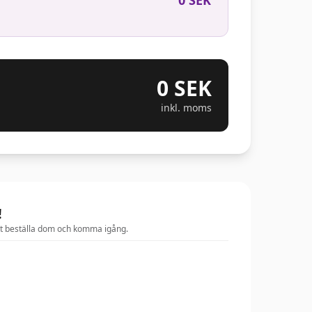
0 SEK
0 SEK
inkl. moms
!
tt beställa dom och komma igång.