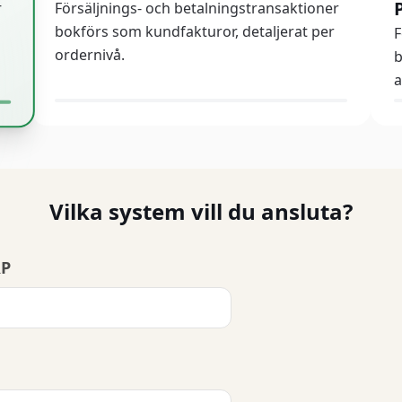
r
Försäljnings- och betalningstransaktioner
bokförs som kundfakturor, detaljerat per
F
ordernivå.
b
a
Vilka system vill du ansluta?
RP